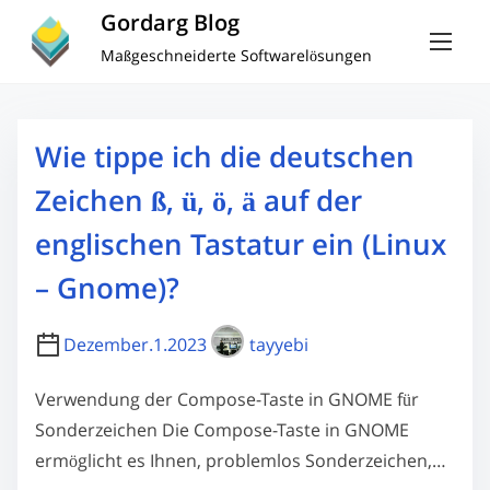
S
Gordarg Blog
k
Maßgeschneiderte Softwarelösungen
i
p
t
Wie tippe ich die deutschen
o
Zeichen ß, ü, ö, ä auf der
c
o
englischen Tastatur ein (Linux
n
– Gnome)?
t
e
Dezember.1.2023
tayyebi
n
t
Verwendung der Compose-Taste in GNOME für
Sonderzeichen Die Compose-Taste in GNOME
ermöglicht es Ihnen, problemlos Sonderzeichen,…