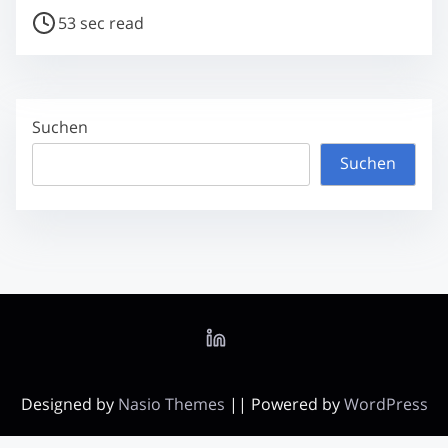
P
53 sec read
o
s
t
Suchen
r
e
Suchen
a
d
t
i
m
e
Designed by
Nasio Themes
||
Powered by
WordPress